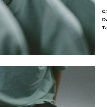
C
D
T