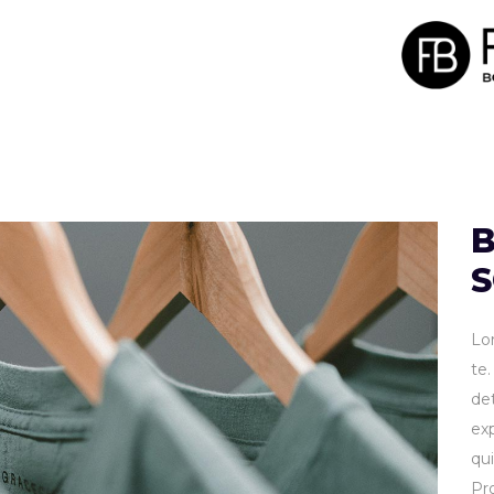
Lo
te
de
ex
qu
Pr