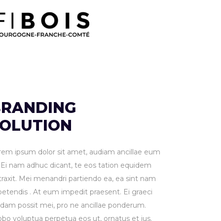
BRANDING
SOLUTION
rem ipsum dolor sit amet, audiam ancillae eum
. Ei nam adhuc dicant, te eos tation equidem
traxit. Mei menandri partiendo ea, ea sint nam
petendis . At eum impedit praesent. Ei graeci
idam possit mei, pro ne ancillae ponderum.
obo voluptua perpetua eos ut, ornatus et ius.