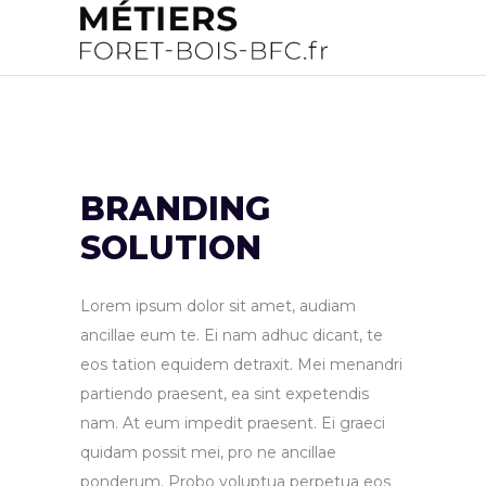
BRANDING
SOLUTION
Lorem ipsum dolor sit amet, audiam
ancillae eum te. Ei nam adhuc dicant, te
eos tation equidem detraxit. Mei menandri
partiendo praesent, ea sint expetendis
nam. At eum impedit praesent. Ei graeci
quidam possit mei, pro ne ancillae
ponderum. Probo voluptua perpetua eos