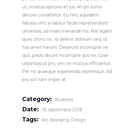
ut, ornatus epicurei et ius. An pri sumo
decore consetetur. Eu hinc equidem
fabulas vim, in labitur facilis reprehendunt
urbanitas, ad malis menandri his. Mel agam
quas choro no. Id delenit dolorum sed, id
has amet harum. Deserunt incorrupte ne
quo, paulo dicunt incorrupte quo ex. Case
urbanitas ut pro, vim ne mucius efficiantur.
Per no quaeque expetendis reprimique. Ad
pro scri tam imper at.
Category:
Business
Date:
18 septembre 2018
Tags:
Art
Branding
Design